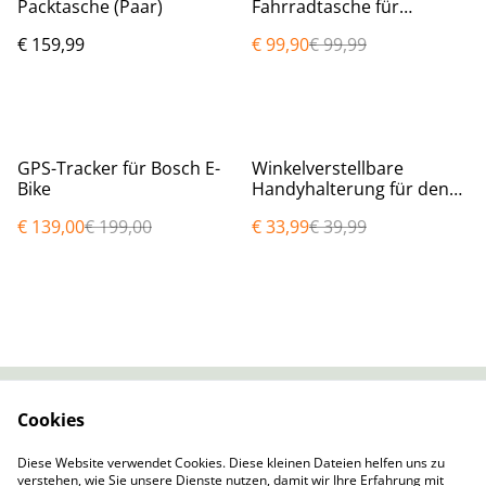
Packtasche (Paar)
Fahrradtasche für
Gepäckträgersysteme mit
€ 159,99
€ 99,90
€ 99,99
MIK Adapterplatte
%
%
GPS-Tracker für Bosch E-
Winkelverstellbare
Bike
Handyhalterung für den
Lenker
€ 139,00
€ 199,00
€ 33,99
€ 39,99
Cookies
Impressum
Rechtliche
Bestimmungen
Diese Website verwendet Cookies. Diese kleinen Dateien helfen uns zu
Datenschutzbestimm
Cookie-Richtlinie
verstehen, wie Sie unsere Dienste nutzen, damit wir Ihre Erfahrung mit