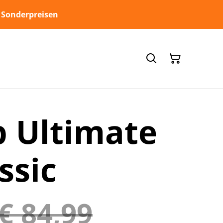
 Sonderpreisen
b Ultimate
ssic
€ 84,99