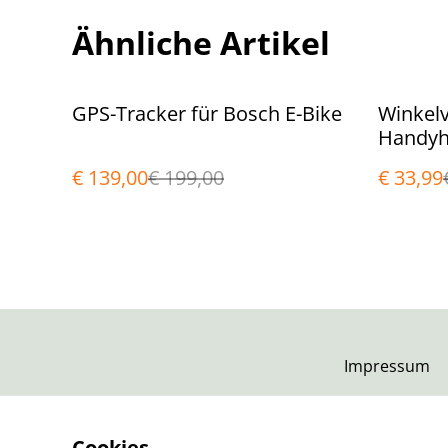
Ähnliche Artikel
%
%
GPS-Tracker für Bosch E-Bike
Winkelv
Handyh
Lenker
€ 139,00
€ 199,00
€ 33,99
Impressum
Cookies