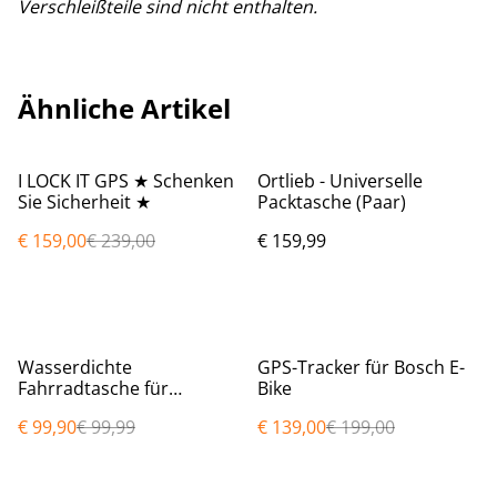
Verschleißteile sind nicht enthalten.
Ähnliche Artikel
%
I LOCK IT GPS ★ Schenken
Ortlieb - Universelle
Sie Sicherheit ★
Packtasche (Paar)
€ 159,00
€ 239,00
€ 159,99
%
%
Wasserdichte
GPS-Tracker für Bosch E-
Fahrradtasche für
Bike
Gepäckträgersysteme mit
€ 99,90
€ 99,99
€ 139,00
€ 199,00
MIK Adapterplatte